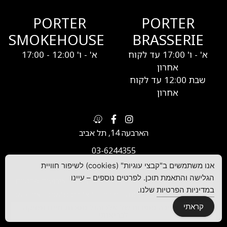
PORTER
PORTER
SMOKEHOUSE
BRASSERIE
א' - ו' 17:00 עד לקוח
א' - ו' 12:00 - 17:00
אחרון
שבת 12:00 עד לקוח
אחרון
הארבעה 14, תל אביב
03-6244355
אנו משתמשים ב"קבצי עוגיות" (cookies) לשיפור חוויית
porterandsons@gmail.com
הגלישה והתאמת תוכן. לפרטים נוספים – עיינו
ראשי
תפריטים
הזמן שולחן
אודותינו
אירועים פרטיים
במדיניות הפרטיות
שלנו.
סדנאות בירה
שובר מתנה
גלריה
הצהרת נגישות
צור קשר
קראתי
אזהרה: צריכה מופרזת של אלכוהול מסכנת חיים ומזיקה
לבריאות!